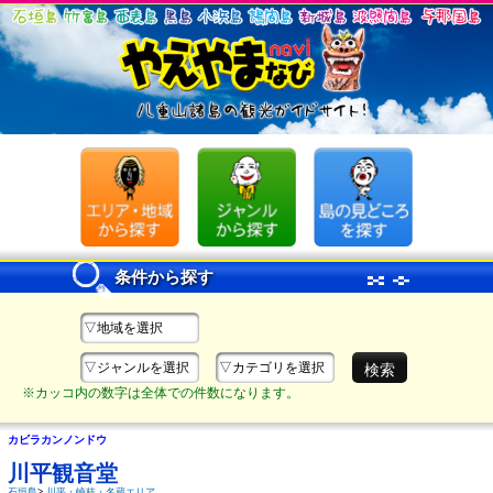
条件から探す
▽地域を選択
▽ジャンルを選択
▽カテゴリを選択
※カッコ内の数字は全体での件数になります。
カビラカンノンドウ
川平観音堂
石垣島
>
川平・崎枝・名蔵エリア