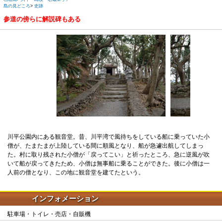
島の見どころ
>
史跡
参道の傍らに解説碑もある
川平公園内にある観音堂。昔、川平湾で風待ちをしている船に乗っていた小
僧が、たまたまが上陸している間に順風となり、船が急遽出航してしまっ
た。村に取り残された小僧が「戻ってこい」と祈ったところ、急に逆風が吹
いて船が戻ってきたため、小僧は無事船に乗ることができた。後に小僧は一
人前の僧となり、この地に観音堂を建てたという。
インフォメーション
駐車場・トイレ・売店・自販機