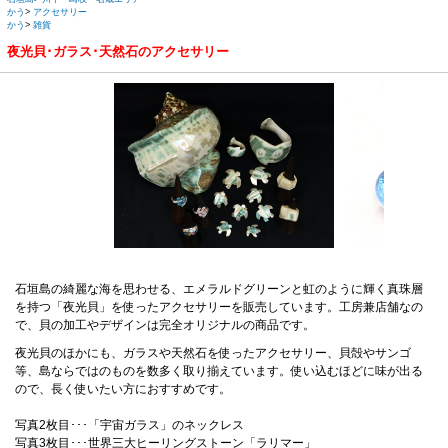
かう
>
アクセサリー
かう
>
雑貨
夜光貝･ガラス･天然石のアクセサリー
石垣島の綺麗な海を思わせる、エメラルドグリーンと虹のように輝く真珠層
を持つ「夜光貝」を使ったアクセサリーを販売しています。工房兼店舗なの
で、貝の加工やデザインは完全オリジナルの商品です。
夜光貝のほかにも、ガラスや天然石を使ったアクセサリー、貝殻やサンゴ
等、島ならではのものを数多く取り揃えています。使い込むほどに味が出る
ので、長く使いたい方におすすめです。
写真2枚目･･･「宇宙ガラス」のネックレス
写真3枚目･･･世界三大ヒーリングストーン「ラリマー」