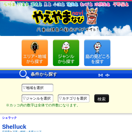
条件から探す
▽地域を選択
▽ジャンルを選択
▽カテゴリを選択
※カッコ内の数字は全体での件数になります。
シェラック
Shelluck
石垣島
>
川平・崎枝・名蔵エリア