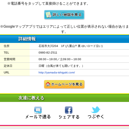
※電話番号をタップして直接掛けることができます。
※Googleマップアプリではエリアによって正しい位置が表示されない場合がありま
す。
詳細情報
住所
石垣市大川204 1F (八重山〒裏 ゆいロード沿い)
TEL
0980-82-2511
営業時間
08:00～19:00／土09:00～18:00
定休日
日曜（台風が来ても開いてます。）
URL
http://yamada-ishigaki.com/
友達に教える