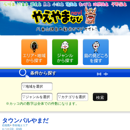
条件から探す
▽地域を選択
▽ジャンルを選択
▽カテゴリを選択
※カッコ内の数字は全体での件数になります。
タウンパルやまだ
石垣島
>
市街地エリア
かう
>
CD・DVD