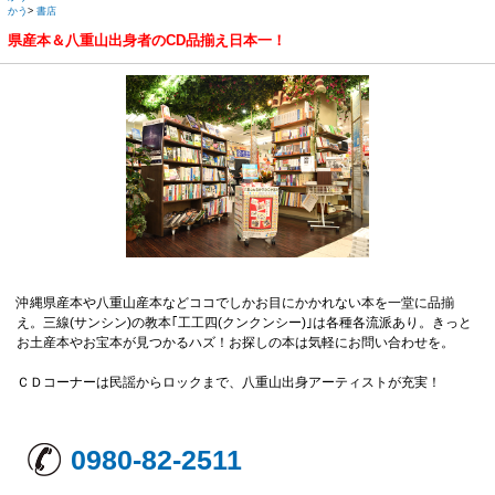
かう
>
書店
県産本＆八重山出身者のCD品揃え日本一！
沖縄県産本や八重山産本などココでしかお目にかかれない本を一堂に品揃
え。三線(サンシン)の教本｢工工四(クンクンシー)｣は各種各流派あり。きっと
お土産本やお宝本が見つかるハズ！お探しの本は気軽にお問い合わせを。
ＣＤコーナーは民謡からロックまで、八重山出身アーティストが充実！
0980-82-2511